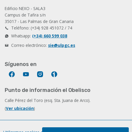
Edificio NEXO - SALA3
Campus de Tafira s/n
35017 - Las Palmas de Gran Canaria
Teléfono: (+34) 928 451072 / 74
Whatsapp:
(+34) 660 599 038
Correo electrónico:
sie@ulpgc.es
Síguenos en
Facebook
YouTube
Instagram
Ivoox
Punto de información el Obelisco
Calle Pérez del Toro (esq. Sta. Juana de Arco).
(
Ver ubicación
)
Información sobre la web
W