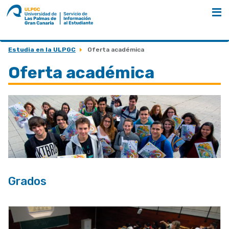
ULPGC
Nombre
unidad
Mostrar índice
Estudia en la ULPGC
Oferta académica
Oferta académica
Grados