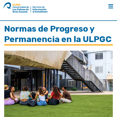
ULPGC
Nombre
unidad
Estudiantes
Normas de progreso y permanencia
Normas de Progreso y
Permanencia en la ULPGC