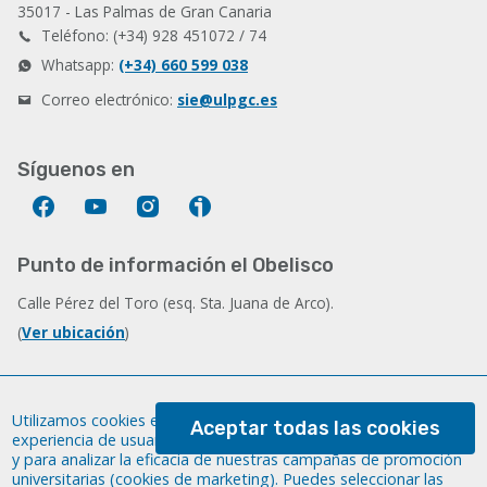
35017 - Las Palmas de Gran Canaria
Teléfono: (+34) 928 451072 / 74
Whatsapp:
(+34) 660 599 038
Correo electrónico:
sie@ulpgc.es
Síguenos en
Facebook
YouTube
Instagram
Ivoox
Punto de información el Obelisco
Calle Pérez del Toro (esq. Sta. Juana de Arco).
(
Ver ubicación
)
Información sobre la web
W
Utilizamos cookies en este sitio web para mejorar tu
Aceptar todas las cookies
experiencia de usuario (cookies esenciales), con fines analíticos
c
Aviso legal
y para analizar la eficacia de nuestras campañas de promoción
universitarias (cookies de marketing). Puedes seleccionar las
Política privacidad